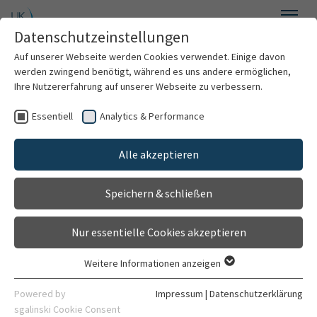
Zum Hauptinhalt springen
Datenschutzeinstellungen
Menü
Auf unserer Webseite werden Cookies verwendet. Einige davon
Zahnerhaltung
werden zwingend benötigt, während es uns andere ermöglichen,
Ihre Nutzererfahrung auf unserer Webseite zu verbessern.
Essentiell
Analytics & Performance
Willkommen
Alle akzeptieren
Über uns
Speichern & schließen
Für Patienten
Nur essentielle Cookies akzeptieren
Forschung
Weitere Informationen anzeigen
Essentiell
Heidelberger Curriculum Dentale - HeiCuDent
Essentielle Cookies werden für grundlegende Funktionen der
Powered by
Impressum
|
Datenschutzerklärung
Jahrestagung der Deutschen
Webseite benötigt. Dadurch ist gewährleistet, dass die
sgalinski Cookie Consent