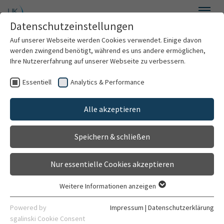
Zum Hauptinhalt springen
Datenschutzeinstellungen
Menü
Auf unserer Webseite werden Cookies verwendet. Einige davon
Schlaganfallkonsortium Rhein-Neckar
werden zwingend benötigt, während es uns andere ermöglichen,
Ihre Nutzererfahrung auf unserer Webseite zu verbessern.
Essentiell
Analytics & Performance
Willkommen
Schlaganfallkonsortium
Alle akzeptieren
Das Konsortium
Rhein-Neckar
Speichern & schließen
Für Betroffene
Nur essentielle Cookies akzeptieren
Für Rettungsdienste
Herzlich Willkommen auf der Website des
Weitere Informationen anzeigen
SCHLAGAN
FA
LLKON
S
OR
T
IUMS RHEIN-NECKAR
Essentiell
Wissenschaftliche Studie
(
FAST
).
Essentielle Cookies werden für grundlegende Funktionen der
Powered by
Impressum
|
Datenschutzerklärung
Webseite benötigt. Dadurch ist gewährleistet, dass die
sgalinski Cookie Consent