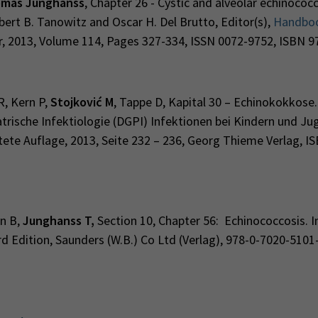
homas Junghanss
, Chapter 26 - Cystic and alveolar echinococco
bert B. Tanowitz and Oscar H. Del Brutto, Editor(s),
Handbook
er, 2013, Volume 114, Pages 327-334, ISSN 0072-9752, ISBN 
 R, Kern P,
Stojković M
, Tappe D, Kapital 30 – Echinokokkose.
atrische Infektiologie (DGPI) Infektionen bei Kindern und Jug
tete Auflage, 2013, Seite 232 – 236, Georg Thieme Verlag, I
in B,
Junghanss T,
Section 10, Chapter 56: Echinococcosis. I
rd Edition, Saunders (W.B.) Co Ltd (Verlag), 978-0-7020-5101