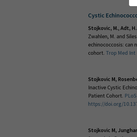
Cystic Echinococc
Stojkovic, M.
,
Adt, H.
Zwahlen, M. and Siles
echinococcosis: can 
cohort.
Trop Med Int 
Stojkovic M, Rosenb
Inactive Cystic Echin
Patient Cohort.
PLoS 
https://doi.org/10.1
Stojkovic M, Jungha