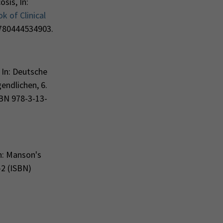
sis, In:
 of Clinical
9780444534903.
 In: Deutsche
endlichen, 6.
SBN 978-3-13-
n: Manson's
-2 (ISBN)