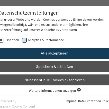
Datenschutzeinstellungen
 and Tropical Medicine
Auf unserer Webseite werden Cookies verwendet. Einige davon werden
zwingend benötigt, während es uns andere ermöglichen, Ihre
Nutzererfahrung auf unserer Webseite zu verbessern.
Inpatient
Special laboratory for tropi
care
medicine
Essentiell
Analytics & Performance
Alle akzeptieren
Echinococcosis
Speichern & schließen
Nur essentielle Cookies akzeptieren
List
Weitere Informationen anzeigen
Essentiell
Essentielle Cookies werden für grundlegende Funktionen der Webseite
Powered by
Imprint
|
Data Protection Polic
benötigt. Dadurch ist gewährleistet, dass die Webseite einwandfrei
sgalinski Cookie Consent