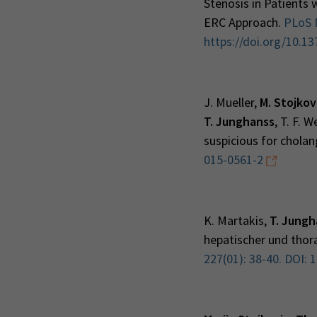
Stenosis in Patients 
ERC Approach.
PLoS N
https://doi.org/10.1
J. Mueller,
M. Stojkov
T. Junghanss
, T. F. 
suspicious for cholan
015-0561-2
K. Martakis,
T. Jungh
hepatischer und thora
227(01): 38-40. DOI: