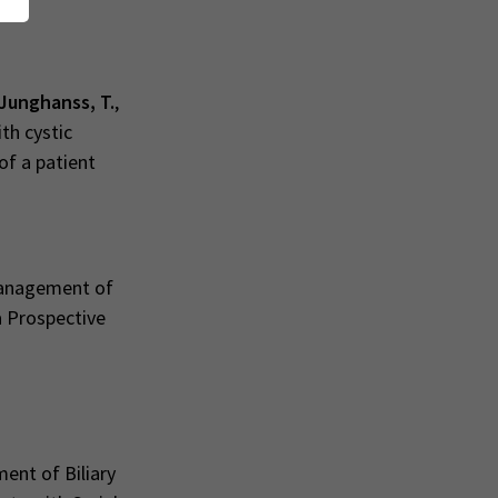
Junghanss, T.
,
th cystic
of a patient
Management of
a Prospective
ent of Biliary