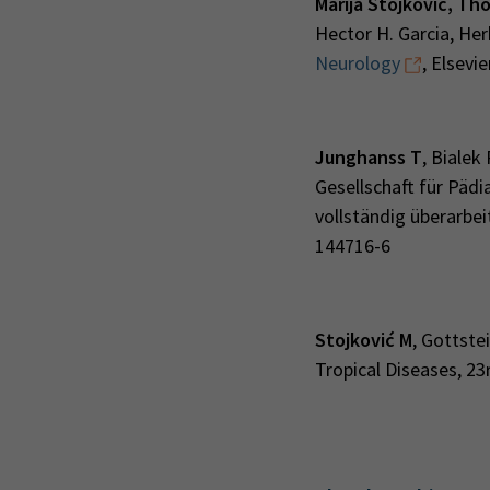
Marija Stojkovic, T
Hector H. Garcia, Her
Neurology
, Elsevi
Junghanss T
, Bialek
Gesellschaft für Pädi
vollständig überarbei
144716-6
Stojković M
, Gottste
Tropical Diseases, 23