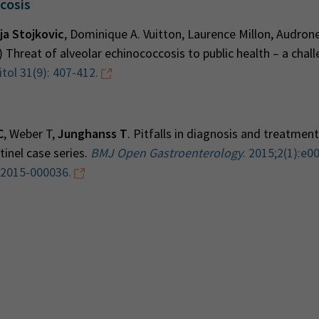
cosis
ja Stojkovic
, Dominique A. Vuitton, Laurence Millon, Audron
 Threat of alveolar echinococcosis to public health – a chall
tol 31(9): 407-412.
C
, Weber T,
Junghanss T
. Pitfalls in diagnosis and treatment
tinel case series.
BMJ Open Gastroenterology
. 2015;2(1):e0
-2015-000036.