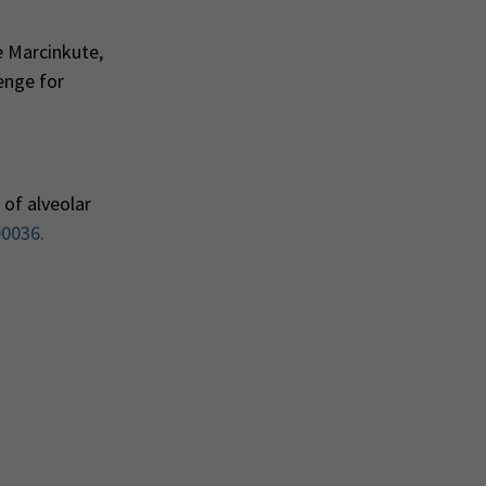
e Marcinkute,
enge for
 of alveolar
00036.