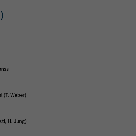
)
anss
l (T. Weber)
stl, H. Jung)