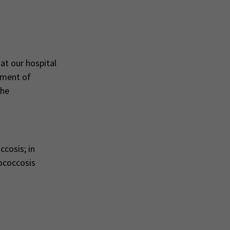
at our hospital
tment of
the
ccosis; in
nococcosis