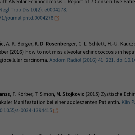
with Alveolar Echinococcosis – Report of 7 Consecutive Patie
egl Trop Dis 10(2): e0004278.
371/journal.pntd.0004278
ic
, A. K. Berger,
K. D. Rosenberger
, C. L. Schlett, H.-U. Kaucz
Weber (2016) How to not miss alveolar echinococcosis in hepat
giocellular carcinoma.
Abdom Radiol (2016) 41: 221. doi:10.
anss
, F. Körber, T. Simon,
M. Stojkovic
(2015) Zystische Ech
kaler Manifestation bei einer adoleszenten Patientin.
Klin P
 10.1055/s-0034-1394415