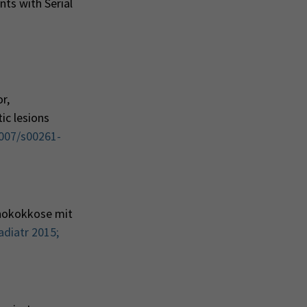
nts with Serial
or,
ic lesions
1007/s00261-
inokokkose mit
adiatr 2015;