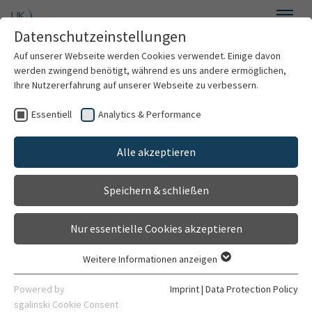
Skip to main content
Datenschutzeinstellungen
Menu
Auf unserer Webseite werden Cookies verwendet. Einige davon
Pädiatrische Onkologie, Hämatologie, Immunologie und
werden zwingend benötigt, während es uns andere ermöglichen,
Pneumologie
Ihre Nutzererfahrung auf unserer Webseite zu verbessern.
Essentiell
Analytics & Performance
Pediatric Oncology, Hematology, Immunology and
Pulmonology
Alle akzeptieren
About Us
Speichern & schließen
Information for patients
Nur essentielle Cookies akzeptieren
Information for doctors
Weitere Informationen anzeigen
Essentiell
© Philip Benjamin
Treatment Range
Essentielle Cookies werden für grundlegende Funktionen der
Powered by
Imprint
|
Data Protection Policy
Webseite benötigt. Dadurch ist gewährleistet, dass die
sgalinski Cookie Consent