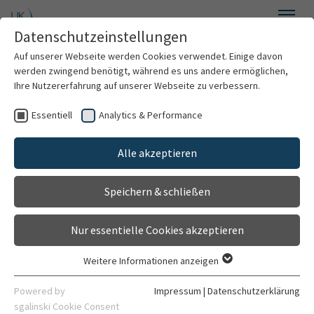
Zum Hauptinhalt springen
Datenschutzeinstellungen
Menü
Auf unserer Webseite werden Cookies verwendet. Einige davon
Humangenetik
werden zwingend benötigt, während es uns andere ermöglichen,
Ihre Nutzererfahrung auf unserer Webseite zu verbessern.
Essentiell
Analytics & Performance
Willkommen
Unser Team
Alle akzeptieren
Unser Team
Speichern & schließen
Für PatientInnen
Nur essentielle Cookies akzeptieren
Modellvorhaben
Weitere Informationen anzeigen
Essentiell
Für ÄrztInnen
Essentielle Cookies werden für grundlegende Funktionen der
Powered by
Impressum
|
Datenschutzerklärung
Webseite benötigt. Dadurch ist gewährleistet, dass die
sgalinski Cookie Consent