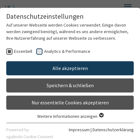
Zum Hauptinhalt springen
Datenschutzeinstellungen
Menü
Auf unserer Webseite werden Cookies verwendet. Einige davon
Augenklinik
werden zwingend benötigt, während es uns andere ermöglichen,
Ihre Nutzererfahrung auf unserer Webseite zu verbessern.
Essentiell
Analytics & Performance
Willkommen
IVCRC
Alle akzeptieren
Über uns
Speichern & schließen
Für Patienten
Stellenausschreibungen
Nur essentielle Cookies akzeptieren
Für Ärzte
Weitere Informationen anzeigen
Essentiell
Behandlungsspektrum
Vergabe von Stipendien zur Promotion
Essentielle Cookies werden für grundlegende Funktionen der
Powered by
Impressum
|
Datenschutzerklärung
Webseite benötigt. Dadurch ist gewährleistet, dass die
sgalinski Cookie Consent
Dieses Stipendium ist für Ärztinnen und Ärzte mit