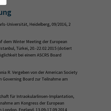
rung
ls-Universität, Heidelberg, 09/2016, 2
auf dem Winter Meeting der European
stanbul, Türkei, 20.-22.02.2015 (dotiert
öglichkeit bei einem ASCRS Board
ia R. Vergeben von der American Society
on Governing Board zur Teilnahme am
haft für Intraokularlinsen-Implantation,
Teilnahme am Kongress der European
in London, England, 13.09-17.09.2014