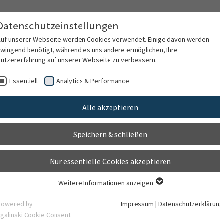
Datenschutzeinstellungen
Auf unserer Webseite werden Cookies verwendet. Einige davon werden
zwingend benötigt, während es uns andere ermöglichen, Ihre
Nutzererfahrung auf unserer Webseite zu verbessern.
ten
Für Ärzte
Behandlungsspektrum
F
Essentiell
Analytics & Performance
Alle akzeptieren
Preise und Au
Speichern & schließen
Nur essentielle Cookies akzeptieren
Weitere Informationen anzeigen
Für die wissenschaftlichen Arbeiten erhielt das Forsc
Essentiell
Auszeichnungen. Die folgende Zusammenfassung gibt e
Essentielle Cookies werden für grundlegende Funktionen der Webseite
Powered by
Impressum
|
Datenschutzerklärun
benötigt. Dadurch ist gewährleistet, dass die Webseite einwandfrei
sgalinski Cookie Consent