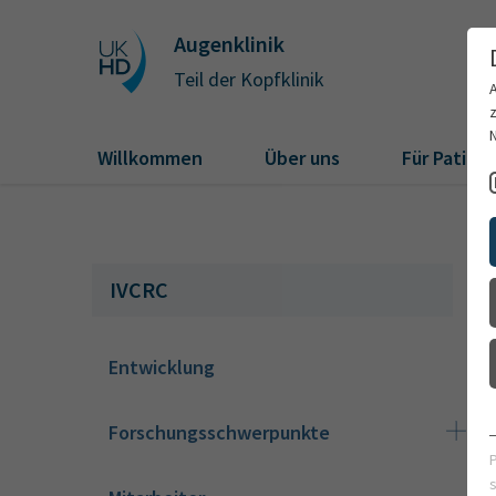
Augenklinik
Teil der Kopfklinik
Willkommen
Über uns
Für Patien
IVCRC
Entwicklung
Forschungsschwerpunkte