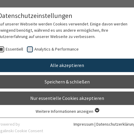
Datenschutzeinstellungen
Auf unserer Webseite werden Cookies verwendet. Einige davon werden
zwingend benötigt, während es uns andere ermöglichen, Ihre
Nutzererfahrung auf unserer Webseite zu verbessern.
Behandlungsspektrum
Forschung
Essentiell
Analytics & Performance
Alle akzeptieren
vidualisierte Tumorthe
Speichern & schließen
RANSLATIONALE MOLEKULARE UROONKOLOG
Nur essentielle Cookies akzeptieren
Weitere Informationen anzeigen
Essentiell
Essentielle Cookies werden für grundlegende Funktionen der Webseite
Powered by
Impressum
|
Datenschutzerklärun
benötigt. Dadurch ist gewährleistet, dass die Webseite einwandfrei
sgalinski Cookie Consent