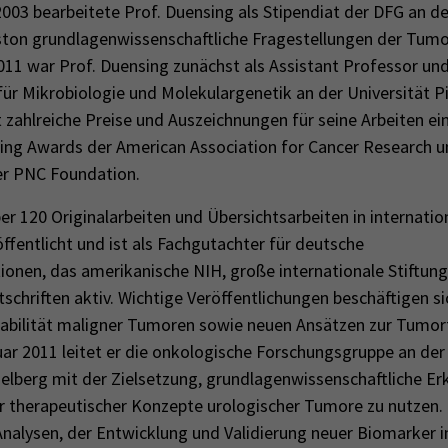
003 bearbeitete Prof. Duensing als Stipendiat der DFG an d
ston grundlagenwissenschaftliche Fragestellungen der Tum
011 war Prof. Duensing zunächst als Assistant Professor un
ür Mikrobiologie und Molekulargenetik an der Universität Pi
t zahlreiche Preise und Auszeichnungen für seine Arbeiten ein
ining Awards der American Association for Cancer Research u
er PNC Foundation.
er 120 Originalarbeiten und Übersichtsarbeiten in internatio
öffentlicht und ist als Fachgutachter für deutsche
tionen, das amerikanische NIH, große internationale Stiftun
chriften aktiv. Wichtige Veröffentlichungen beschäftigen s
abilität maligner Tumoren sowie neuen Ansätzen zur Tumort
uar 2011 leitet er die onkologische Forschungsgruppe an de
delberg mit der Zielsetzung, grundlagenwissenschaftliche Erk
r therapeutischer Konzepte urologischer Tumore zu nutzen.
alysen, der Entwicklung und Validierung neuer Biomarker 