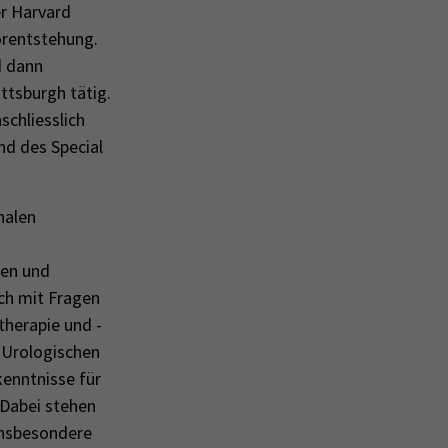
er Harvard
orentstehung.
d dann
ttsburgh tätig.
schliesslich
nd des Special
nalen
gen und
ich mit Fragen
herapie und -
r Urologischen
enntnisse für
 Dabei stehen
insbesondere