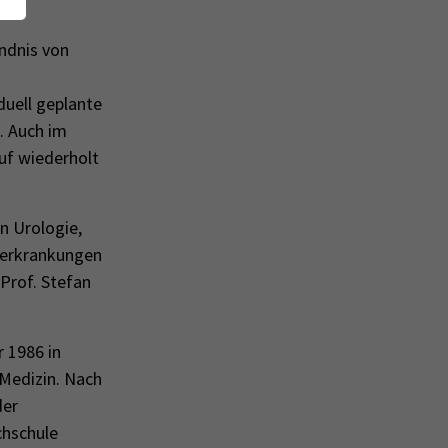
ndnis von
uell geplante
. Auch im
uf wiederholt
n Urologie,
rerkrankungen
Prof. Stefan
 1986 in
Medizin. Nach
der
chschule