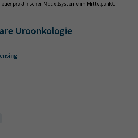
 neuer präklinischer Modellsysteme im Mittelpunkt.
lare Uroonkologie
uensing