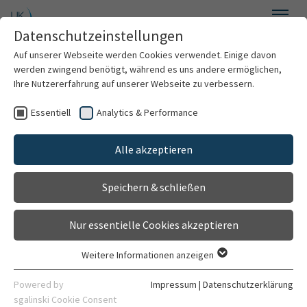
Zum Hauptinhalt springen
Datenschutzeinstellungen
Menü
Auf unserer Webseite werden Cookies verwendet. Einige davon
Hautklinik
werden zwingend benötigt, während es uns andere ermöglichen,
Ihre Nutzererfahrung auf unserer Webseite zu verbessern.
Essentiell
Analytics & Performance
Willkommen
Alle akzeptieren
Über uns
Speichern & schließen
Für Patienten
Nur essentielle Cookies akzeptieren
Für Ärzte
Weitere Informationen anzeigen
Essentiell
Behandlungsspektrum
Essentielle Cookies werden für grundlegende Funktionen der
Powered by
Impressum
|
Datenschutzerklärung
Webseite benötigt. Dadurch ist gewährleistet, dass die
sgalinski Cookie Consent