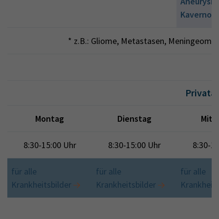
Aneurysma
Kavernom
* z.B.: Gliome, Metastasen, Meningeome
Privata
Montag
Dienstag
Mitt
8:30-15:00 Uhr
8:30-15:00 Uhr
8:30-15
für alle
für alle
für alle
Krankheitsbilder
Krankheitsbilder
Krankheits