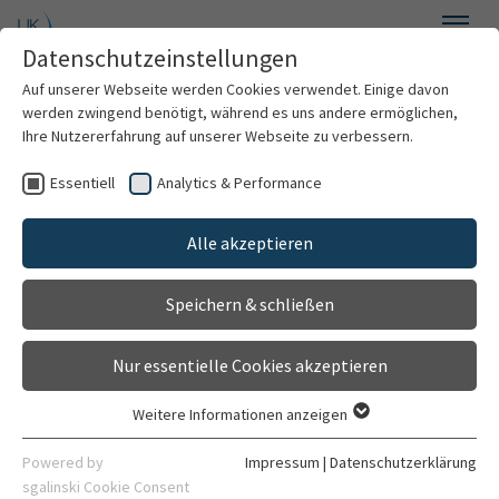
Zum Hauptinhalt springen
Datenschutzeinstellungen
Menü
Auf unserer Webseite werden Cookies verwendet. Einige davon
Neurochirurgie
werden zwingend benötigt, während es uns andere ermöglichen,
Ihre Nutzererfahrung auf unserer Webseite zu verbessern.
Essentiell
Analytics & Performance
Willkommen
Alle akzeptieren
Über uns
Speichern & schließen
Für Patienten
Nur essentielle Cookies akzeptieren
Für Ärzte
Weitere Informationen anzeigen
Essentiell
Behandlungsspektrum
Essentielle Cookies werden für grundlegende Funktionen der
Powered by
Impressum
|
Datenschutzerklärung
Webseite benötigt. Dadurch ist gewährleistet, dass die
sgalinski Cookie Consent