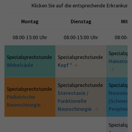
Klicken Sie auf die entsprechende Erkrankung
Montag
Dienstag
Mitt
08:00-15:00 Uhr
08:00-15:00 Uhr
08:00-1
Spezialsp
Spezialsprechstunde
Spezialsprechstunde
Hämatome
Wirbelsäule
Kopf *
Spezialsprechstunde
Spezialsp
Spezialsprechstunde
Stereotaxie /
Neuromod
Pädiatrische
Funktionelle
(Schmerz
Neurochirurgie
Neurochirurgie
Periphere
Spezialsp