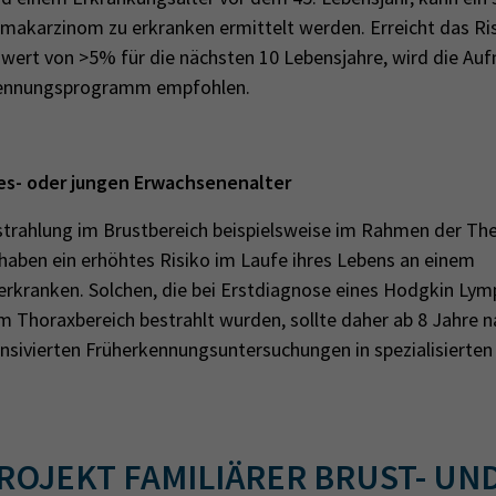
akarzinom zu erkranken ermittelt werden. Erreicht das Ris
nwert von >5% für die nächsten 10 Lebensjahre, wird die Au
rkennungsprogramm empfohlen.
es- oder jungen Erwachsenenalter
strahlung im Brustbereich beispielsweise im Rahmen der The
ben ein erhöhtes Risiko im Laufe ihres Lebens an einem
kranken. Solchen, die bei Erstdiagnose eines Hodgkin Ly
im Thoraxbereich bestrahlt wurden, sollte daher ab 8 Jahre 
ensivierten Früherkennungsuntersuchungen in spezialisierten
OJEKT FAMILIÄRER BRUST- UN