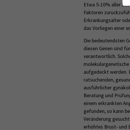
Etwa 5-10% aller bösa
Faktoren zurückzufüh
Erkrankungsalter ode
das Vorliegen einer 
Die bedeutendsten G
diesen Genen sind für
verantwortlich. Solc
molekulargenetische 
aufgedeckt werden. D
ratsuchenden, gesund
ausführlicher gynäko
Beratung und Prüfung
einem erkrankten Ang
gefunden, so kann b
Veränderung gesucht 
erhöhtes Brust- und E