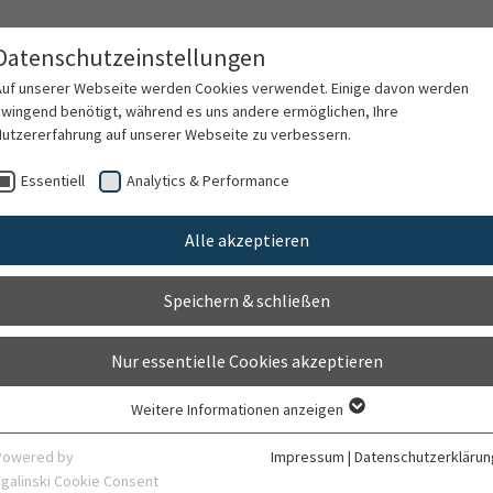
ogie
Datenschutzeinstellungen
Auf unserer Webseite werden Cookies verwendet. Einige davon werden
zwingend benötigt, während es uns andere ermöglichen, Ihre
Nutzererfahrung auf unserer Webseite zu verbessern.
partner
Leistungsspektrum
Forschung
Essentiell
Analytics & Performance
Alle akzeptieren
Familiärer Brustkrebs
Speichern & schließen
Brustzentrum Heidelberg / Senologie
Nur essentielle Cookies akzeptieren
Weitere Informationen anzeigen
Essentiell
d
Essentielle Cookies werden für grundlegende Funktionen der Webseite
Powered by
Impressum
|
Datenschutzerklärun
benötigt. Dadurch ist gewährleistet, dass die Webseite einwandfrei
sgalinski Cookie Consent