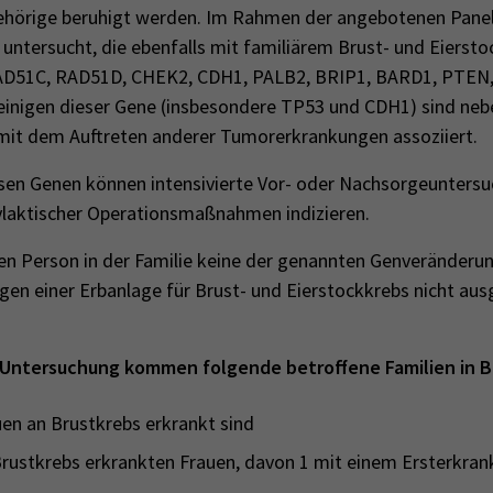
ehörige beruhigt werden. Im Rahmen der angebotenen Pane
untersucht, die ebenfalls mit familiärem Brust- und Eierst
 RAD51C, RAD51D, CHEK2, CDH1, PALB2, BRIP1, BARD1, PTEN
einigen dieser Gene (insbesondere TP53 und CDH1) sind neb
mit dem Auftreten anderer Tumorerkrankungen assoziiert.
sen Genen können intensivierte Vor- oder Nachsorgeunters
ylaktischer Operationsmaßnahmen indizieren.
ten Person in der Familie keine der genannten Genveränderu
egen einer Erbanlage für Brust- und Eierstockkrebs nicht au
 Untersuchung kommen folgende betroffene Familien in B
en an Brustkrebs erkrankt sind
rustkrebs erkrankten Frauen, davon 1 mit einem Ersterkran