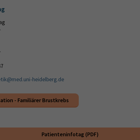
ng
tag
r
r
87
tik@med.uni-heidelberg.de
tion - Familiärer Brustkrebs
Patienteninfotag (PDF)