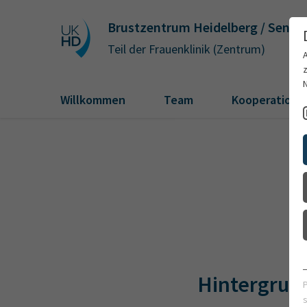
Brustzentrum Heidelberg / Senol
Teil der Frauenklinik (Zentrum)
Willkommen
Team
Kooperations
Hintergrun