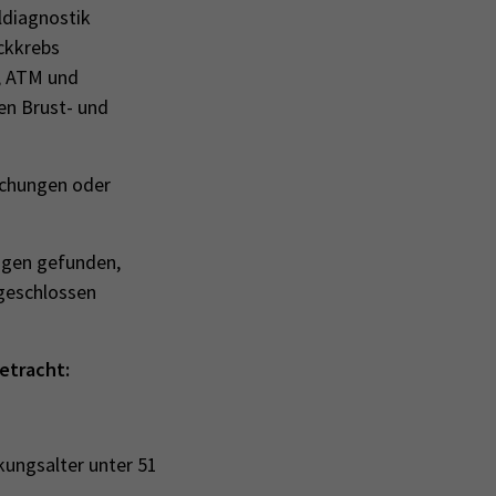
ldiagnostik
ockkrebs
, ATM und
en Brust- und
uchungen oder
ngen gefunden,
sgeschlossen
etracht:
kungsalter unter 51