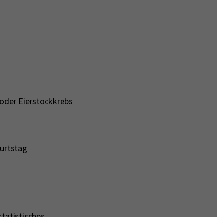
u
 oder Eierstockkrebs
burtstag
tatistisches