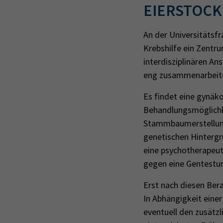
EIERSTOCK
An der Universitätsf
Krebshilfe ein Zentr
interdisziplinären A
eng zusammenarbeit
Es findet eine gynä
Behandlungsmöglichk
Stammbaumerstellung 
genetischen Hintergr
eine psychotherapeut
gegen eine Gentestu
Erst nach diesen Ber
In Abhängigkeit ein
eventuell den zusätz