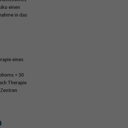
iko einen
fnahme in das
rapie eines
mphoms < 30
nach Therapie
 Zentren
D