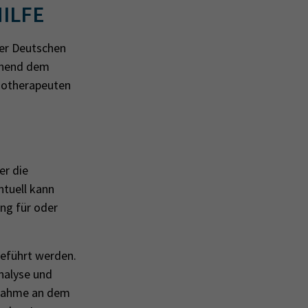
ILFE
der Deutschen
echend dem
hotherapeuten
er die
ntuell kann
ng für oder
eführt werden.
nalyse und
lnahme an dem