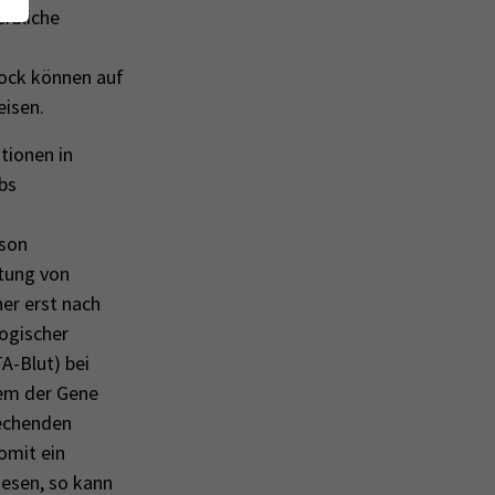
erbliche
tock können auf
eisen.
ionen in
bs
rson
stung von
er erst nach
ogischer
A-Blut) bei
nem der Gene
rechenden
omit ein
iesen, so kann