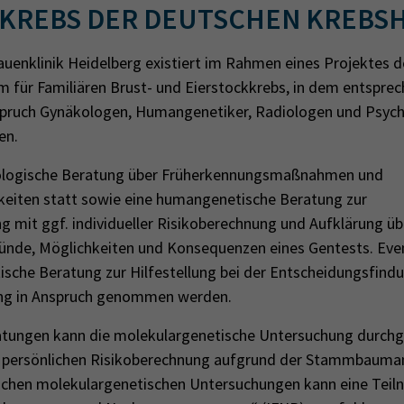
KREBS DER DEUTSCHEN KREBSH
rauenklinik Heidelberg existiert im Rahmen eines Projektes 
um für Familiären Brust- und Eierstockkrebs, in dem entspr
nspruch Gynäkologen, Humangenetiker, Radiologen und Psyc
en.
kologische Beratung über Früherkennungsmaßnahmen und
eiten statt sowie eine humangenetische Beratung zur
mit ggf. individueller Risikoberechnung und Aufklärung üb
ünde, Möglichkeiten und Konsequenzen eines Gentests. Eve
ische Beratung zur Hilfestellung bei der Entscheidungsfindu
ng in Anspruch genommen werden.
atungen kann die molekulargenetische Untersuchung durchg
er persönlichen Risikoberechnung aufgrund der Stammbauma
lichen molekulargenetischen Untersuchungen kann eine Tei