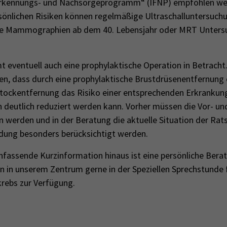
herkennungs- und Nachsorgeprogramm“ (IFNP) empfohlen we
sönlichen Risiken können regelmäßige Ultraschalluntersuch
wie Mammographien ab dem 40. Lebensjahr oder MRT Unter
 eventuell auch eine prophylaktische Operation in Betracht.
en, dass durch eine prophylaktische Brustdrüsenentfernung 
stockentfernung das Risiko einer entsprechenden Erkrankung
 deutlich reduziert werden kann. Vorher müssen die Vor- un
 werden und in der Beratung die aktuelle Situation der Rat
dung besonders berücksichtigt werden.
assende Kurzinformation hinaus ist eine persönliche Beratu
n in unserem Zentrum gerne in der Speziellen Sprechstunde 
krebs zur Verfügung.