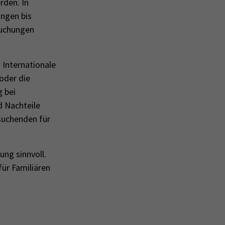
rden. In
ungen bis
suchungen
 Internationale
oder die
 bei
d Nachteile
suchenden für
ng sinnvoll.
für Familiären