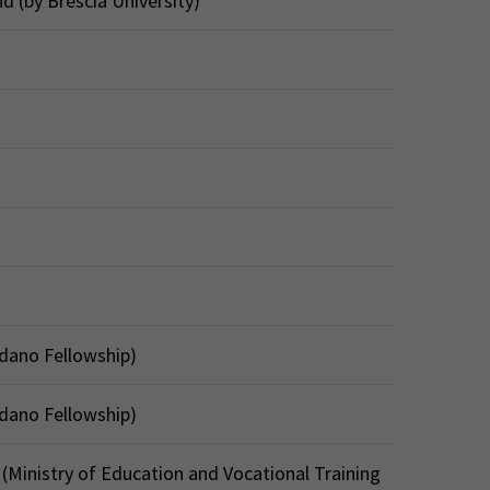
d (by Brescia University)
rdano Fellowship)
rdano Fellowship)
 (Ministry of Education and Vocational Training