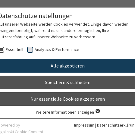
Datenschutzeinstellungen
Auf unserer Webseite werden Cookies verwendet. Einige davon werden
zwingend benötigt, während es uns andere ermöglichen, Ihre
Nutzererfahrung auf unserer Webseite zu verbessern.
inrichtungen
Einsenderinformationen
Forsc
Essentiell
Analytics & Performance
Alle akzeptieren
Speichern & schließen
ationality in research and clinical service and
st 15 years more than 70 foreign scientists from
Nur essentielle Cookies akzeptieren
ies and students have worked for longer times in
 immensely contributed to our performance. We
Weitere Informationen anzeigen
Essentiell
ng institutions.
Essentielle Cookies werden für grundlegende Funktionen der Webseite
Powered by
Impressum
|
Datenschutzerklärun
benötigt. Dadurch ist gewährleistet, dass die Webseite einwandfrei
ndy Skunde (mandy.skunde@med.uni-
sgalinski Cookie Consent