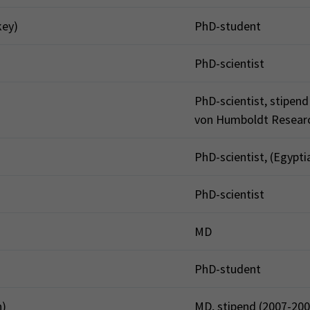
key)
PhD-student
PhD-scientist
PhD-scientist, stipen
von Humboldt Researc
PhD-scientist, (Egypt
PhD-scientist
MD
PhD-student
n)
MD, stipend (2007-20