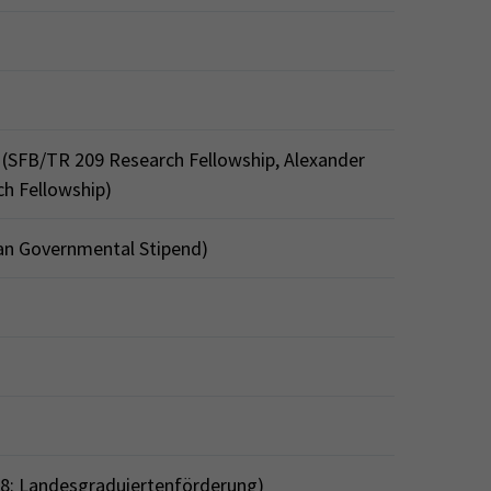
d (SFB/TR 209 Research Fellowship, Alexander
h Fellowship)
ian Governmental Stipend)
08: Landesgraduiertenförderung)