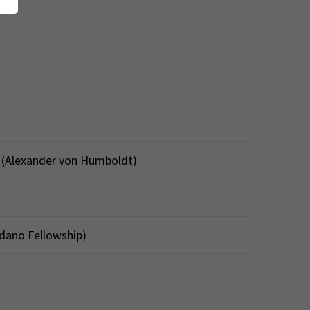
d (Alexander von Humboldt)
rdano Fellowship)