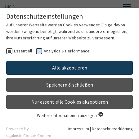
Zum Hauptinhalt springen
Datenschutzeinstellungen
Menü
Auf unserer Webseite werden Cookies verwendet. Einige davon
Herzchirurgie
werden zwingend benötigt, während es uns andere ermöglichen,
Ihre Nutzererfahrung auf unserer Webseite zu verbessern.
Essentiell
Analytics & Performance
Willkommen
Alle akzeptieren
Über uns
Speichern & schließen
Für Patienten
Nur essentielle Cookies akzeptieren
Für Ärzte
Weitere Informationen anzeigen
Essentiell
Behandlungsspektrum
Essentielle Cookies werden für grundlegende Funktionen der
Powered by
Impressum
|
Datenschutzerklärung
⏯︎
Webseite benötigt. Dadurch ist gewährleistet, dass die
sgalinski Cookie Consent