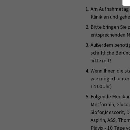
Am Aufnahmetag me
Klinik an und gehe
Bitte bringen Sie
entsprechenden Na
Außerdem benötig
schriftliche Befu
bitte mit!
Wenn Ihnen die st
wie möglich unte
14.00Uhr)
Folgende Medik
Metformin, Gluco
Siofor,Mescorit, 
Aspirin, ASS, Tho
Plavix - 10 Tage v