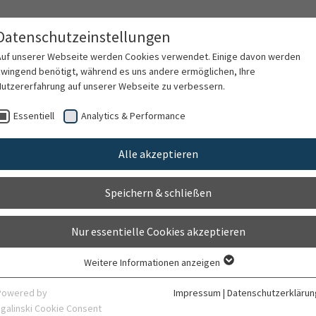
e
Datenschutzeinstellungen
Auf unserer Webseite werden Cookies verwendet. Einige davon werden
zwingend benötigt, während es uns andere ermöglichen, Ihre
Nutzererfahrung auf unserer Webseite zu verbessern.
gsspektrum
Für Patienten
Für Ärzte
F
Essentiell
Analytics & Performance
Alle akzeptieren
Die Aufnahme
Speichern & schließen
Nur essentielle Cookies akzeptieren
tationären Aufnahme
Weitere Informationen anzeigen
Essentiell
Essentielle Cookies werden für grundlegende Funktionen der Webseite
Powered by
Impressum
|
Datenschutzerklärun
olgende Dinge:
benötigt. Dadurch ist gewährleistet, dass die Webseite einwandfrei
sgalinski Cookie Consent