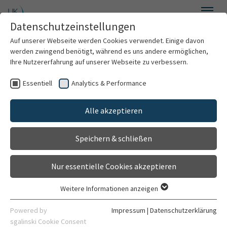
Zum Hauptinhalt springen
Datenschutzeinstellungen
Menü
Auf unserer Webseite werden Cookies verwendet. Einige davon
Frauenheilkunde und Geburtshilfe
werden zwingend benötigt, während es uns andere ermöglichen,
Ihre Nutzererfahrung auf unserer Webseite zu verbessern.
Essentiell
Analytics & Performance
Willkommen
Alle akzeptieren
Über uns
Speichern & schließen
Behandlungsspektrum
Nur essentielle Cookies akzeptieren
Für Patienten
Weitere Informationen anzeigen
Essentiell
Für Ärzte
Essentielle Cookies werden für grundlegende Funktionen der
Powered by
Impressum
|
Datenschutzerklärung
Webseite benötigt. Dadurch ist gewährleistet, dass die
sgalinski Cookie Consent