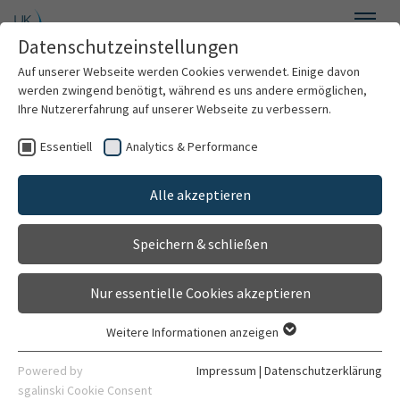
Zum Hauptinhalt springen
Datenschutzeinstellungen
Menü
Auf unserer Webseite werden Cookies verwendet. Einige davon
Hals-, Nasen- und Ohrenklinik
werden zwingend benötigt, während es uns andere ermöglichen,
Ihre Nutzererfahrung auf unserer Webseite zu verbessern.
Essentiell
Analytics & Performance
Willkommen
Alle akzeptieren
Über uns
Speichern & schließen
Für Patienten
Nur essentielle Cookies akzeptieren
Für Ärzte
Weitere Informationen anzeigen
Essentiell
Behandlungsspektrum
Essentielle Cookies werden für grundlegende Funktionen der
Powered by
Impressum
|
Datenschutzerklärung
Webseite benötigt. Dadurch ist gewährleistet, dass die
sgalinski Cookie Consent