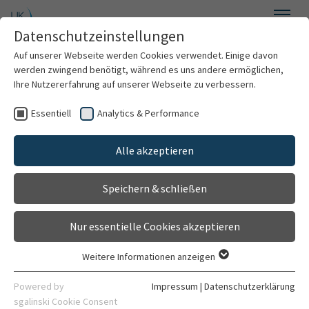
Zum Hauptinhalt springen
Datenschutzeinstellungen
Menü
Auf unserer Webseite werden Cookies verwendet. Einige davon
Medizinische Biometrie
werden zwingend benötigt, während es uns andere ermöglichen,
Ihre Nutzererfahrung auf unserer Webseite zu verbessern.
Essentiell
Analytics & Performance
Wir über uns
Alle akzeptieren
Forschung
Speichern & schließen
Lehre
Nur essentielle Cookies akzeptieren
Veranstaltungen
Weitere Informationen anzeigen
Essentiell
Beratung
Essentielle Cookies werden für grundlegende Funktionen der
Powered by
Impressum
|
Datenschutzerklärung
Webseite benötigt. Dadurch ist gewährleistet, dass die
sgalinski Cookie Consent