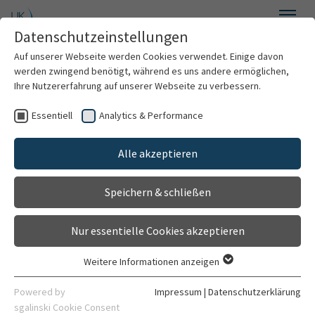
Zum Hauptinhalt springen
Datenschutzeinstellungen
Menü
Auf unserer Webseite werden Cookies verwendet. Einige davon
Medizinische Biometrie
werden zwingend benötigt, während es uns andere ermöglichen,
Ihre Nutzererfahrung auf unserer Webseite zu verbessern.
Essentiell
Analytics & Performance
Wir über uns
Forschung
Alle akzeptieren
Forschung
Speichern & schließen
Publikationen
Lehre
2026
Stand 05.02.2026
Nur essentielle Cookies akzeptieren
Veranstaltungen
2025
Weitere Informationen anzeigen
Essentiell
Beratung
Essentielle Cookies werden für grundlegende Funktionen der
2024
Powered by
Impressum
|
Datenschutzerklärung
Webseite benötigt. Dadurch ist gewährleistet, dass die
sgalinski Cookie Consent