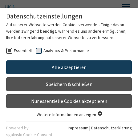
Zum Hauptinhalt springen
Datenschutzeinstellungen
Menü
Auf unserer Webseite werden Cookies verwendet. Einige davon
Klinik für Gefäßchirurgie und Endovaskuläre Chirurgie
werden zwingend benötigt, während es uns andere ermöglichen,
Ihre Nutzererfahrung auf unserer Webseite zu verbessern.
Essentiell
Analytics & Performance
Willkommen
Alle akzeptieren
Über uns
Speichern & schließen
Für Patienten
Nur essentielle Cookies akzeptieren
Für Ärzte
Weitere Informationen anzeigen
Essentiell
Behandlungsspektrum
Essentielle Cookies werden für grundlegende Funktionen der
Powered by
Impressum
|
Datenschutzerklärung
Webseite benötigt. Dadurch ist gewährleistet, dass die
sgalinski Cookie Consent