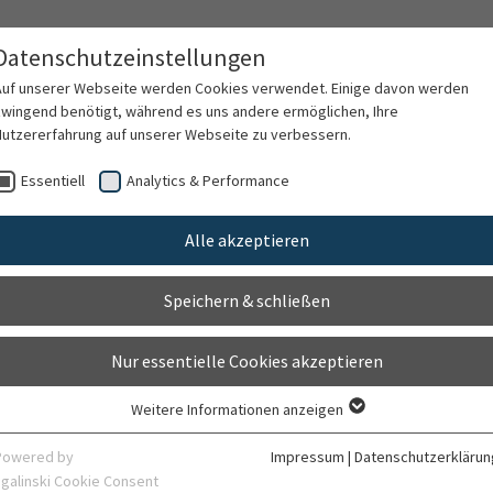
Angiologie und Pneumologie
Datenschutzeinstellungen
in
Auf unserer Webseite werden Cookies verwendet. Einige davon werden
zwingend benötigt, während es uns andere ermöglichen, Ihre
Nutzererfahrung auf unserer Webseite zu verbessern.
ten
Für Ärzte
Behandlungsspektrum
F
Essentiell
Analytics & Performance
Alle akzeptieren
Klinik für Orthopädie
Speichern & schließen
Nur essentielle Cookies akzeptieren
krankenhaus Salem, Heidelberg, hat sich über Jahre hinweg
Weitere Informationen anzeigen
Essentiell
ifizierter Grund- und Regelversorger gemacht und kooperiert
Essentielle Cookies werden für grundlegende Funktionen der Webseite
Powered by
Impressum
|
Datenschutzerklärun
rsitätsklinikum Heidelberg.
benötigt. Dadurch ist gewährleistet, dass die Webseite einwandfrei
sgalinski Cookie Consent