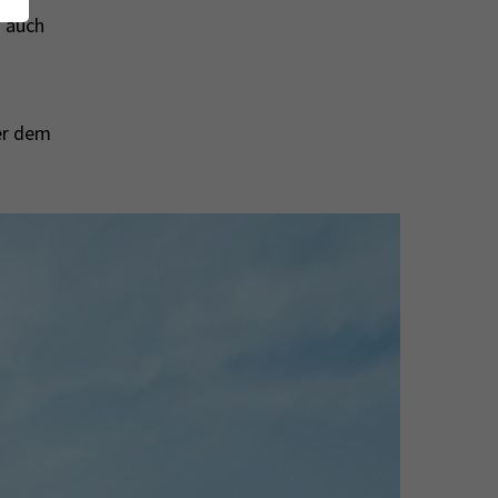
 auch
er dem