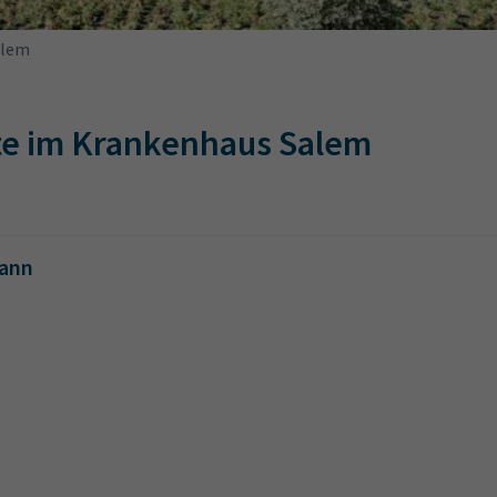
alem
te im Krankenhaus Salem
mann