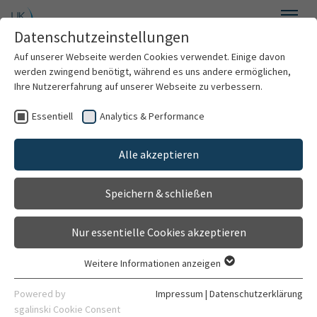
Zum Hauptinhalt springen
Datenschutzeinstellungen
Menü
Auf unserer Webseite werden Cookies verwendet. Einige davon
Kardiologie, Angiologie und Pneumologie
werden zwingend benötigt, während es uns andere ermöglichen,
Ihre Nutzererfahrung auf unserer Webseite zu verbessern.
Essentiell
Analytics & Performance
Willkommen
Alle akzeptieren
Über uns
Speichern & schließen
Für Patienten
Nur essentielle Cookies akzeptieren
Für Ärzte
Weitere Informationen anzeigen
Essentiell
Behandlungsspektrum
Essentielle Cookies werden für grundlegende Funktionen der
Powered by
Impressum
|
Datenschutzerklärung
Webseite benötigt. Dadurch ist gewährleistet, dass die
sgalinski Cookie Consent