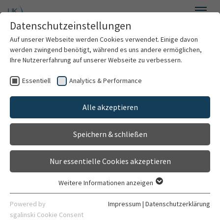
Zum Hauptinhalt springen
Datenschutzeinstellungen
Menü
Auf unserer Webseite werden Cookies verwendet. Einige davon
Allgemein-, Viszeral- und Transplantationschirurgie
werden zwingend benötigt, während es uns andere ermöglichen,
Ihre Nutzererfahrung auf unserer Webseite zu verbessern.
Essentiell
Analytics & Performance
Willkommen
Unsere interdiziplinären
Alle akzeptieren
Über uns
Zentren auf einen Blick
Speichern & schließen
Für Patienten
Nur essentielle Cookies akzeptieren
Für Ärzte
Weitere Informationen anzeigen
Europäisches Pankreaszentrum
Essentiell
Behandlungsspektrum
Essentielle Cookies werden für grundlegende Funktionen der
Powered by
Impressum
|
Datenschutzerklärung
Webseite benötigt. Dadurch ist gewährleistet, dass die
Transplantationszentrum
sgalinski Cookie Consent