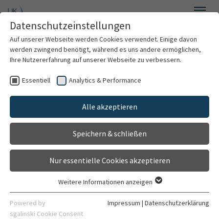
Zum Hauptinhalt springen
Datenschutzeinstellungen
Menü
Auf unserer Webseite werden Cookies verwendet. Einige davon
Allgemein-, Viszeral- und Transplantationschirurgie
werden zwingend benötigt, während es uns andere ermöglichen,
Ihre Nutzererfahrung auf unserer Webseite zu verbessern.
Essentiell
Analytics & Performance
Willkommen
Sektion Chirurgische
Alle akzeptieren
Über uns
Onkologie
Speichern & schließen
Für Patienten
Nur essentielle Cookies akzeptieren
Für Ärzte
Weitere Informationen anzeigen
Essentiell
Behandlungsspektrum
Essentielle Cookies werden für grundlegende Funktionen der
Powered by
Impressum
|
Datenschutzerklärung
Die moderne Therapie von bösartigen Erkrankungen
Webseite benötigt. Dadurch ist gewährleistet, dass die
sgalinski Cookie Consent
erfolgt in Kooperation mit vielen Fachdisziplinen, um