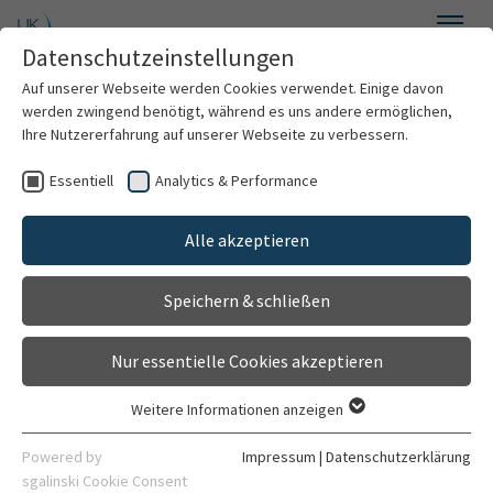
Zum Hauptinhalt springen
Datenschutzeinstellungen
Menü
Auf unserer Webseite werden Cookies verwendet. Einige davon
Medizinische Informatik
werden zwingend benötigt, während es uns andere ermöglichen,
Ihre Nutzererfahrung auf unserer Webseite zu verbessern.
Essentiell
Analytics & Performance
Weiterbildung für die ärztliche
Promotionsthemen
Zusatzbezeichnung 'Medizinische
Alle akzeptieren
4th Heidelberg Spring Symposium Medical
Informatik'
Informatics
Speichern & schließen
Das Institut besitzt eine
Willkommen
offizielle Weiterbildungsbefugnis der
Nur essentielle Cookies akzeptieren
Bezirksärztekammer Nordbaden.
Über uns
Weitere Informationen anzeigen
Die Ärztliche Weiterbildung für die Zusatzweiterbildung
Essentiell
'Medizinische Informatik' wird am Institut nach den
Forschung
Essentielle Cookies werden für grundlegende Funktionen der
Powered by
Impressum
|
Datenschutzerklärung
Vorgaben der
Landesärztekammer Baden-
Webseite benötigt. Dadurch ist gewährleistet, dass die
sgalinski Cookie Consent