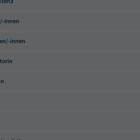
stenz
r/-innen
en/-innen
torin
in