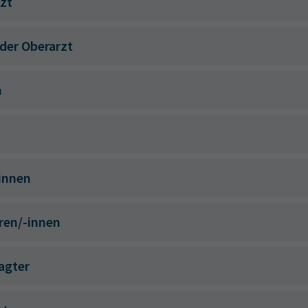
zt
der Oberarzt
n
innen
ren/-innen
agter