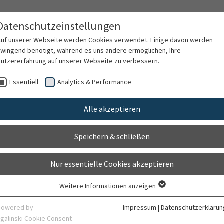
ovaskuläre Chirurgie
Datenschutzeinstellungen
Auf unserer Webseite werden Cookies verwendet. Einige davon werden
zwingend benötigt, während es uns andere ermöglichen, Ihre
Nutzererfahrung auf unserer Webseite zu verbessern.
ten
Für Ärzte
Behandlungsspektrum
F
Essentiell
Analytics & Performance
Alle akzeptieren
Mitarbeiter
Speichern & schließen
Nur essentielle Cookies akzeptieren
Weitere Informationen anzeigen
Essentiell
Essentielle Cookies werden für grundlegende Funktionen der Webseite
Powered by
Impressum
|
Datenschutzerklärun
benötigt. Dadurch ist gewährleistet, dass die Webseite einwandfrei
sgalinski Cookie Consent