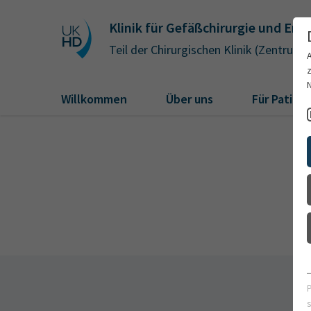
Klinik für Gefäßchirurgie und End
Teil der Chirurgischen Klinik (Zentrum)
Willkommen
Über uns
Für Patien