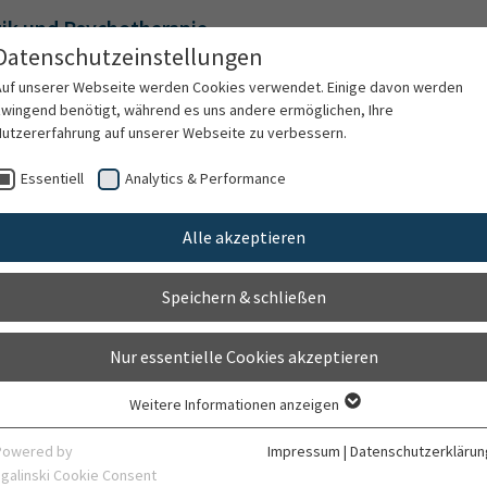
tik und Psychotherapie
Datenschutzeinstellungen
in & des Departments für Psychosoziale Medizin, Prävention
Auf unserer Webseite werden Cookies verwendet. Einige davon werden
zwingend benötigt, während es uns andere ermöglichen, Ihre
Nutzererfahrung auf unserer Webseite zu verbessern.
ten
Für Ärzte
Behandlungsspektrum
F
Essentiell
Analytics & Performance
Alle akzeptieren
r Achtsamkeit in de
Speichern & schließen
Mind:Pregnancy
Nur essentielle Cookies akzeptieren
Weitere Informationen anzeigen
Essentiell
Essentielle Cookies werden für grundlegende Funktionen der Webseite
Powered by
Impressum
|
Datenschutzerklärun
benötigt. Dadurch ist gewährleistet, dass die Webseite einwandfrei
sgalinski Cookie Consent