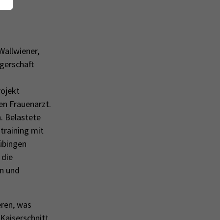
Wallwiener,
ngerschaft
ojekt
en Frauenarzt.
. Belastete
training mit
übingen
 die
en und
ren, was
 Kaiserschnitt