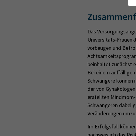
Zusammenf
Das Versorgungsangeb
Universitäts-Frauenkl
vorbeugen und Betro
Achtsamkeitsprogram
beinhaltet zunächst 
Bei einem auffälligen
Schwangere können im
der von Gynäkologen 
erstellten Mindmom-A
Schwangeren dabei ge
Veränderungen umzu
Im Erfolgsfall könne
nachweislich das Risi