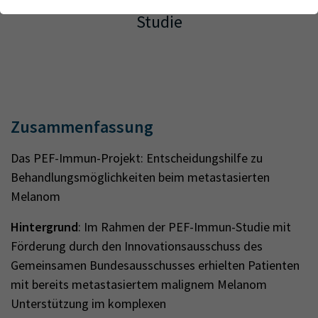
prospektive, randomisiert kontrollierte
Webseite einwandfrei funktioniert.
Forschung
Studie
Name
Cookie-Informationen anzeigen
cookie_optin
Lehre
Anbieter
TYPO3
Analytics & Performance
Wir nutzen Google Analytics als Analysetool, um Informationen
Laufzeit
1 Monat
DE
EN
über Besucher zu erfassen, darunter Angaben wie den
verwendeten Browser, das Herkunftsland und die Verweildauer
Zusammenfassung
Enthält die gewählten Tracking-Optin-
Zweck
auf unserer Website. Ihre IP-Adresse wird anonymisiert
Einstellungen
übertragen, und die Verbindung zu Google erfolgt verschlüsselt.
Das PEF-Immun-Projekt: Entscheidungshilfe zu
Behandlungsmöglichkeiten beim metastasierten
Melanom
Hintergrund
: Im Rahmen der PEF-Immun-Studie mit
Förderung durch den Innovationsausschuss des
Gemeinsamen Bundesausschusses erhielten Patienten
mit bereits metastasiertem malignem Melanom
Unterstützung im komplexen