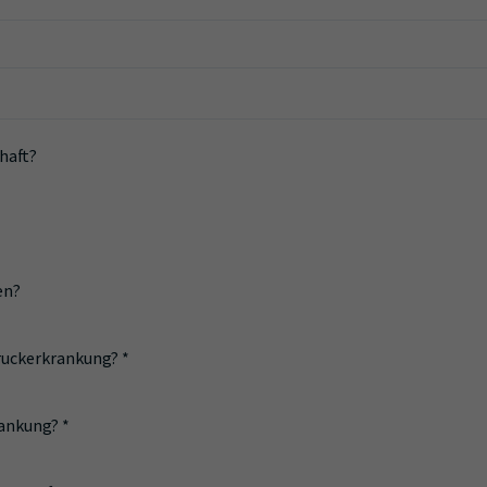
haft?
en?
druckerkrankung?
*
rankung?
*