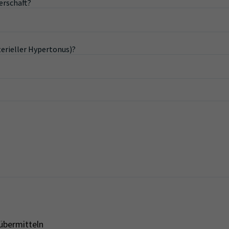
erschaft?
terieller Hypertonus)?
übermitteln