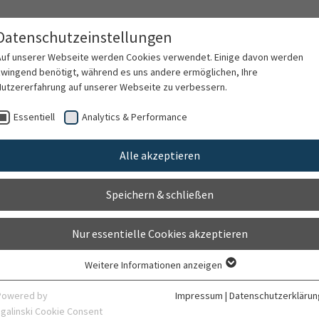
Datenschutzeinstellungen
Auf unserer Webseite werden Cookies verwendet. Einige davon werden
zwingend benötigt, während es uns andere ermöglichen, Ihre
Nutzererfahrung auf unserer Webseite zu verbessern.
rschung
Karriere
Organisation
Kontak
Essentiell
Analytics & Performance
Alle akzeptieren
Speichern & schließen
Nur essentielle Cookies akzeptieren
Weitere Informationen anzeigen
Rückruf (bitte spezifizieren)
Essentiell
Essentielle Cookies werden für grundlegende Funktionen der Webseite
Powered by
Impressum
|
Datenschutzerklärun
benötigt. Dadurch ist gewährleistet, dass die Webseite einwandfrei
sgalinski Cookie Consent