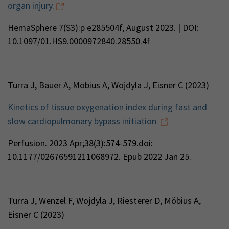
organ injury.
HemaSphere 7(S3):p e285504f, August 2023. | DOI:
10.1097/01.HS9.0000972840.28550.4f
Turra J, Bauer A, Möbius A, Wojdyla J, Eisner C (2023)
Kinetics of tissue oxygenation index during fast and
slow cardiopulmonary bypass initiation
Perfusion. 2023 Apr;38(3):574-579.doi:
10.1177/02676591211068972. Epub 2022 Jan 25.
Turra J, Wenzel F, Wojdyla J, Riesterer D, Möbius A,
Eisner C (2023)