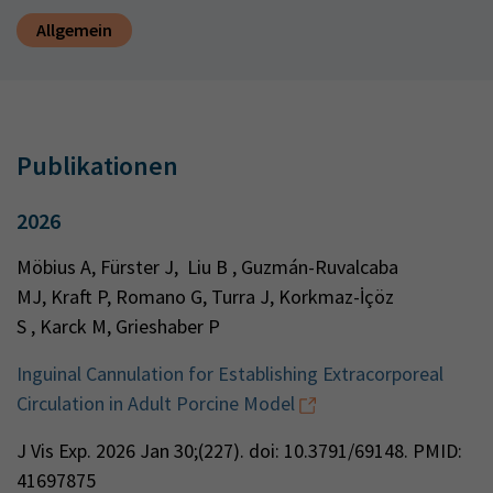
Allgemein
Publikationen
2026
Möbius A, Fürster J, Liu B , Guzmán-Ruvalcaba
MJ, Kraft P, Romano G, Turra J, Korkmaz-İçöz
S , Karck M, Grieshaber P
Inguinal Cannulation for Establishing Extracorporeal
Circulation in Adult Porcine Model
J Vis Exp. 2026 Jan 30;(227). doi: 10.3791/69148. PMID:
41697875