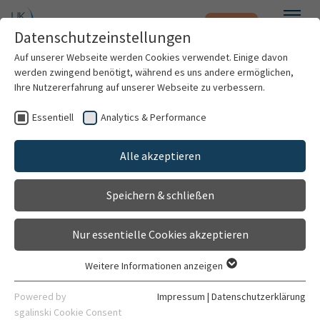
Notfall
Zum Hauptinhalt springen
Datenschutzeinstellungen
Menü
Auf unserer Webseite werden Cookies verwendet. Einige davon
werden zwingend benötigt, während es uns andere ermöglichen,
Andreas Möbius, B.Sc. ECCP
Ihre Nutzererfahrung auf unserer Webseite zu verbessern.
Essentiell
Analytics & Performance
Patienten & Besucher
Alle akzeptieren
Kliniken & Institute
Speichern & schließen
Forschung
Nur essentielle Cookies akzeptieren
Karriere
Weitere Informationen anzeigen
Essentiell
Kardiotechniker
Organisation
Essentielle Cookies werden für grundlegende Funktionen der
Powered by
Impressum
|
Datenschutzerklärung
Klinik für Herzchirurgie
Webseite benötigt. Dadurch ist gewährleistet, dass die
sgalinski Cookie Consent