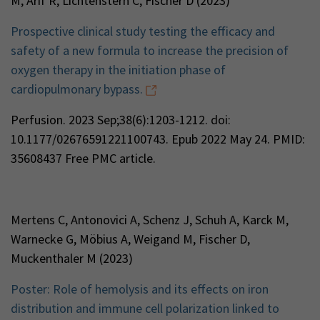
M, Arif R, Lichtenstern C, Fischer D (2023)
Prospective clinical study testing the efficacy and
safety of a new formula to increase the precision of
oxygen therapy in the initiation phase of
cardiopulmonary bypass.
Perfusion. 2023 Sep;38(6):1203-1212. doi:
10.1177/02676591221100743. Epub 2022 May 24. PMID:
35608437 Free PMC article.
Mertens C, Antonovici A, Schenz J, Schuh A, Karck M,
Warnecke G, Möbius A, Weigand M, Fischer D,
Muckenthaler M (2023)
Poster: Role of hemolysis and its effects on iron
distribution and immune cell polarization linked to