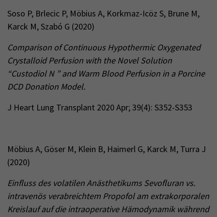
Soso P, Brlecic P, Möbius A, Korkmaz-Icöz S, Brune M,
Karck M, Szabó G (2020)
Comparison of Continuous Hypothermic Oxygenated
Crystalloid Perfusion with the Novel Solution
“Custodiol N ” and Warm Blood Perfusion in a Porcine
DCD Donation Model.
J Heart Lung Transplant 2020 Apr; 39(4): S352-S353
Möbius A, Göser M, Klein B, Haimerl G, Karck M, Turra J
(2020)
Einfluss des volatilen Anästhetikums Sevofluran vs.
intravenös verabreichtem Propofol am extrakorporalen
Kreislauf auf die intraoperative Hämodynamik während