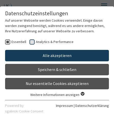
Zum Hauptinhalt springen
Datenschutzeinstellungen
Menü
Auf unserer Webseite werden Cookies verwendet. Einige davon
Neurologie und Poliklinik
werden zwingend benötigt, während es uns andere ermöglichen,
Ihre Nutzererfahrung auf unserer Webseite zu verbessern.
Essentiell
Analytics & Performance
Willkommen
Alle akzeptieren
Über uns
Speichern & schließen
Für Patienten
Nur essentielle Cookies akzeptieren
Für Ärzte
Weitere Informationen anzeigen
Essentiell
Behandlungsspektrum
Essentielle Cookies werden für grundlegende Funktionen der
Powered by
Impressum
|
Datenschutzerklärung
Webseite benötigt. Dadurch ist gewährleistet, dass die
sgalinski Cookie Consent