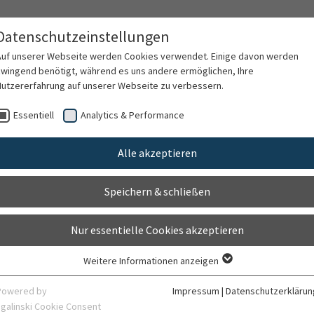
Datenschutzeinstellungen
Auf unserer Webseite werden Cookies verwendet. Einige davon werden
zwingend benötigt, während es uns andere ermöglichen, Ihre
Nutzererfahrung auf unserer Webseite zu verbessern.
Audiothek
Events
Abonnieren
Kont
Essentiell
Analytics & Performance
Alle akzeptieren
Speichern & schließen
Nur essentielle Cookies akzeptieren
Weitere Informationen anzeigen
Essentiell
Essentielle Cookies werden für grundlegende Funktionen der Webseite
Powered by
Impressum
|
Datenschutzerklärun
benötigt. Dadurch ist gewährleistet, dass die Webseite einwandfrei
sgalinski Cookie Consent