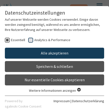
Notfall
Zum Hauptinhalt springen
Datenschutzeinstellungen
Menü
Auf unserer Webseite werden Cookies verwendet. Einige davon
werden zwingend benötigt, während es uns andere ermöglichen,
Zentrum für Seltene
Ihre Nutzererfahrung auf unserer Webseite zu verbessern.
Erkrankungen
Essentiell
Analytics & Performance
Patienten & Besucher
Einrichtung
Alle akzeptieren
Kliniken & Institute
Allgemein
Sprechstunden
Kontaktformular
Speichern & schließen
Forschung
Nur essentielle Cookies akzeptieren
Karriere
Weitere Informationen anzeigen
Kontaktdaten
Essentiell
Organisation
Essentielle Cookies werden für grundlegende Funktionen der
Powered by
Impressum
|
Datenschutzerklärung
Webseite benötigt. Dadurch ist gewährleistet, dass die
sgalinski Cookie Consent