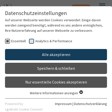
Notfall
Zum Hauptinhalt springen
Datenschutzeinstellungen
Menü
Auf unserer Webseite werden Cookies verwendet. Einige davon
werden zwingend benötigt, während es uns andere ermöglichen,
D-Arzt / Arbeitsunfälle
Ihre Nutzererfahrung auf unserer Webseite zu verbessern.
Sprechstunde
Essentiell
Analytics & Performance
Patienten & Besucher
Gehört zu
Alle akzeptieren
Klinik für Allgemein-, Viszeral- und
Kliniken & Institute
Transplantationschirurgie
Speichern & schließen
Forschung
Allgemein
Nur essentielle Cookies akzeptieren
Karriere
Weitere Informationen anzeigen
Essentiell
Organisation
Essentielle Cookies werden für grundlegende Funktionen der
Powered by
Impressum
|
Datenschutzerklärung
Webseite benötigt. Dadurch ist gewährleistet, dass die
Kontaktdaten
sgalinski Cookie Consent