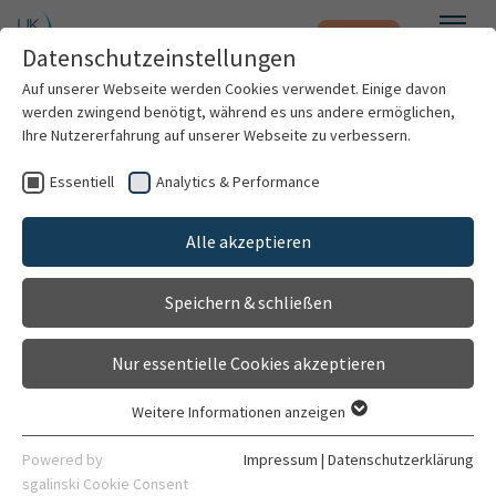
Notfall
Zum Hauptinhalt springen
Datenschutzeinstellungen
Menü
Auf unserer Webseite werden Cookies verwendet. Einige davon
werden zwingend benötigt, während es uns andere ermöglichen,
Nierentransplantations-
Ihre Nutzererfahrung auf unserer Webseite zu verbessern.
Sprechstunde
Essentiell
Analytics & Performance
Patienten & Besucher
Sprechstunde
Alle akzeptieren
Gehört zu
Kliniken & Institute
Klinik für Allgemein-, Viszeral- und
Speichern & schließen
Forschung
Transplantationschirurgie
Nur essentielle Cookies akzeptieren
Karriere
Allgemein
Personen
Weitere Informationen anzeigen
Essentiell
Organisation
Essentielle Cookies werden für grundlegende Funktionen der
Powered by
Impressum
|
Datenschutzerklärung
Webseite benötigt. Dadurch ist gewährleistet, dass die
sgalinski Cookie Consent