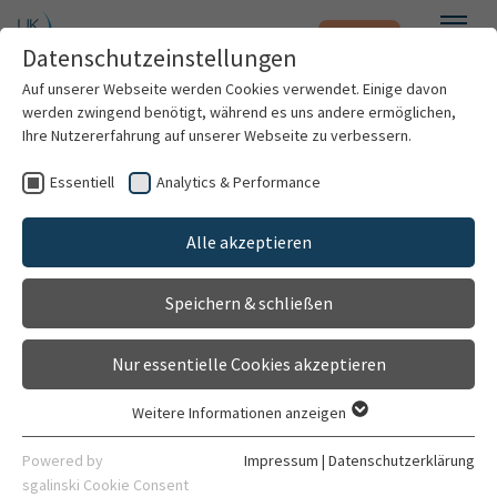
Notfall
Zum Hauptinhalt springen
Datenschutzeinstellungen
Menü
Auf unserer Webseite werden Cookies verwendet. Einige davon
werden zwingend benötigt, während es uns andere ermöglichen,
Lila Damen Kinderklinik
Ihre Nutzererfahrung auf unserer Webseite zu verbessern.
Einrichtung
Essentiell
Analytics & Performance
Patienten & Besucher
Gehört zu
Alle akzeptieren
Zentrum für Kinder- und Jugendmedizin (Kinderklinik)
Kliniken & Institute
Speichern & schließen
Allgemein
Forschung
Nur essentielle Cookies akzeptieren
Karriere
Weitere Informationen anzeigen
Essentiell
Organisation
Kontaktdaten
Essentielle Cookies werden für grundlegende Funktionen der
Powered by
Impressum
|
Datenschutzerklärung
Webseite benötigt. Dadurch ist gewährleistet, dass die
sgalinski Cookie Consent