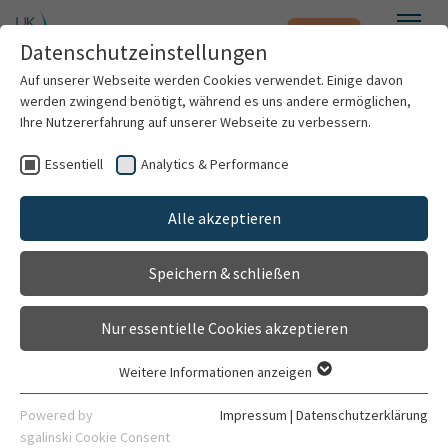
Notfall
Zum Hauptinhalt springen
Datenschutzeinstellungen
Menü
Auf unserer Webseite werden Cookies verwendet. Einige davon
werden zwingend benötigt, während es uns andere ermöglichen,
Ateriosklerotische Verengung
Ihre Nutzererfahrung auf unserer Webseite zu verbessern.
Klinik für Gefäßchirurgie und Endovaskuläre Chirurgie
Essentiell
Analytics & Performance
Patienten & Besucher
Gefäßsprechstunde
Alle akzeptieren
Privatsprechstunde Prof. Dr. med. D. Böckler
Kliniken & Institute
Speichern & schließen
Krankheitsbild
Forschung
Nur essentielle Cookies akzeptieren
Karriere
Weitere Informationen anzeigen
Essentiell
Organisation
Definition der Erkrankung
Essentielle Cookies werden für grundlegende Funktionen der
Powered by
Impressum
|
Datenschutzerklärung
Webseite benötigt. Dadurch ist gewährleistet, dass die
sgalinski Cookie Consent