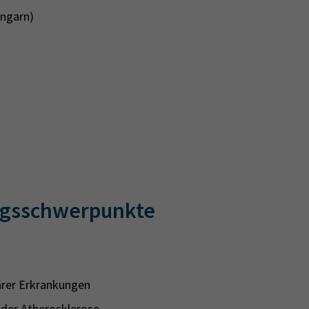
Ungarn)
ngsschwerpunkte
rer Erkrankungen
 der Atherosklerose