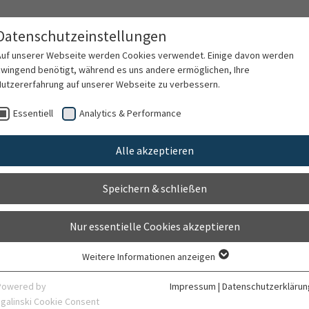
Datenschutzeinstellungen
Auf unserer Webseite werden Cookies verwendet. Einige davon werden
zwingend benötigt, während es uns andere ermöglichen, Ihre
Nutzererfahrung auf unserer Webseite zu verbessern.
rschung
Karriere
Organisation
Kontak
Essentiell
Analytics & Performance
Alle akzeptieren
en
Speichern & schließen
Nur essentielle Cookies akzeptieren
Weitere Informationen anzeigen
Essentiell
Essentielle Cookies werden für grundlegende Funktionen der Webseite
Powered by
Impressum
|
Datenschutzerklärun
benötigt. Dadurch ist gewährleistet, dass die Webseite einwandfrei
sgalinski Cookie Consent