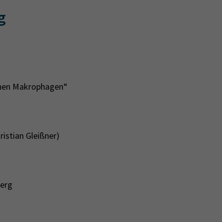
g
anen Makrophagen“
istian Gleißner)
berg