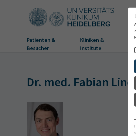
Patienten &
Kliniken &
Fo
Besucher
Institute
Dr. med. Fabian Lind