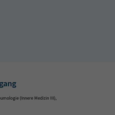
egang
umologie (Innere Medizin III),