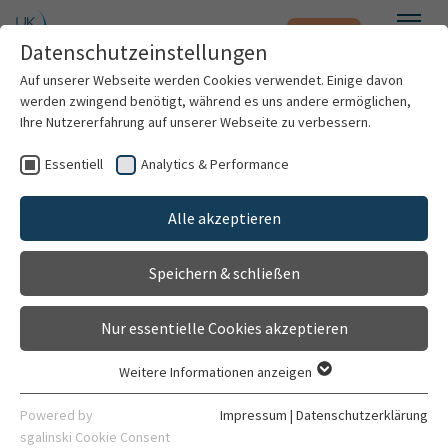
Notfall
Zum Hauptinhalt springen
Datenschutzeinstellungen
Menü
Auf unserer Webseite werden Cookies verwendet. Einige davon
werden zwingend benötigt, während es uns andere ermöglichen,
Ihre Nutzererfahrung auf unserer Webseite zu verbessern.
Neurochirurgie Oberarztsekretariat
Essentiell
Analytics & Performance
Patienten & Besucher
Gehört zu
Neurochirurgische Klinik
Alle akzeptieren
Kliniken & Institute
Neurosurgical Clinic
Speichern & schließen
Forschung
Kontakt
Nur essentielle Cookies akzeptieren
Karriere
06221 56-6308
Weitere Informationen anzeigen
Essentiell
06221 56-6811
Organisation
Essentielle Cookies werden für grundlegende Funktionen der
Powered by
Impressum
|
Datenschutzerklärung
Webseite benötigt. Dadurch ist gewährleistet, dass die
sgalinski Cookie Consent