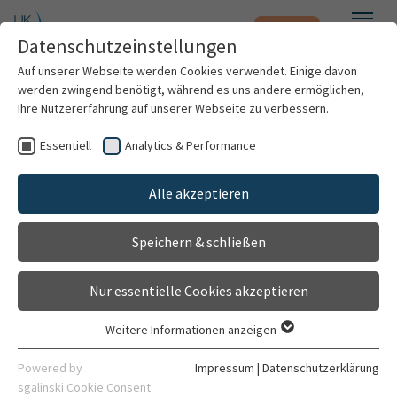
Notfall
Zum Hauptinhalt springen
Datenschutzeinstellungen
Menü
Auf unserer Webseite werden Cookies verwendet. Einige davon
werden zwingend benötigt, während es uns andere ermöglichen,
Sektion Neurochirurgische
Ihre Nutzererfahrung auf unserer Webseite zu verbessern.
Schmerztherapie
Essentiell
Analytics & Performance
Patienten & Besucher
Einrichtung
Alle akzeptieren
Gehört zu
Kliniken & Institute
Neurochirurgische Klinik
Speichern & schließen
Forschung
Allgemein
Leitung
Nur essentielle Cookies akzeptieren
Karriere
Weitere Informationen anzeigen
Essentiell
Organisation
Essentielle Cookies werden für grundlegende Funktionen der
Powered by
Impressum
|
Datenschutzerklärung
Webseite benötigt. Dadurch ist gewährleistet, dass die
sgalinski Cookie Consent