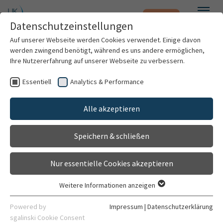
Notfall
Zum Hauptinhalt springen
Datenschutzeinstellungen
Menü
Auf unserer Webseite werden Cookies verwendet. Einige davon
werden zwingend benötigt, während es uns andere ermöglichen,
Zentrumsvorstand Kopfklinik
Ihre Nutzererfahrung auf unserer Webseite zu verbessern.
Einrichtung
Essentiell
Analytics & Performance
Patienten & Besucher
Gehört zu
Alle akzeptieren
Kopfklinik (Zentrum)
Kliniken & Institute
Speichern & schließen
Allgemein
Leitung
Kaufmännische Leitung
Pf
Forschung
Nur essentielle Cookies akzeptieren
Karriere
Weitere Informationen anzeigen
Essentiell
Organisation
Kontaktdaten
Essentielle Cookies werden für grundlegende Funktionen der
Powered by
Impressum
|
Datenschutzerklärung
Webseite benötigt. Dadurch ist gewährleistet, dass die
sgalinski Cookie Consent