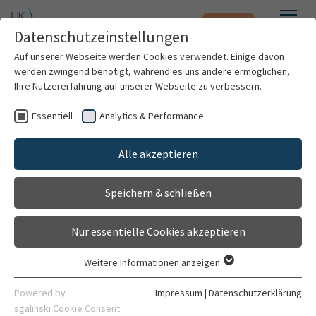
Notfall
Zum Hauptinhalt springen
Datenschutzeinstellungen
Menü
Auf unserer Webseite werden Cookies verwendet. Einige davon
werden zwingend benötigt, während es uns andere ermöglichen,
Gebärmuttersenkung
Ihre Nutzererfahrung auf unserer Webseite zu verbessern.
Chirurgische Klinik (Zentrum)
Essentiell
Analytics & Performance
Patienten & Besucher
Urologische Klinik
Alle akzeptieren
Kliniken & Institute
Krankheitsbild
Ambulanzen
Speichern & schließen
Forschung
Nur essentielle Cookies akzeptieren
Karriere
Definition der Erkrankung
Weitere Informationen anzeigen
Essentiell
Organisation
Essentielle Cookies werden für grundlegende Funktionen der
Unter dem Begriff Prolaps im Volksmund auch
Powered by
Impressum
|
Datenschutzerklärung
Webseite benötigt. Dadurch ist gewährleistet, dass die
sgalinski Cookie Consent
Gebärmuttersenkung bzw. Beckenbodenschwäche