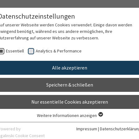
Datenschutzeinstellungen
Auf unserer Webseite werden Cookies verwendet. Einige davon werden
zwingend benötigt, während es uns andere ermöglichen, Ihre
Nutzererfahrung auf unserer Webseite zu verbessern.
rschung
Karriere
Organisation
Kontak
Essentiell
Analytics & Performance
Alle akzeptieren
Speichern & schließen
Nur essentielle Cookies akzeptieren
Weitere Informationen anzeigen
Essentiell
Essentielle Cookies werden für grundlegende Funktionen der Webseite
Powered by
Impressum
|
Datenschutzerklärun
benötigt. Dadurch ist gewährleistet, dass die Webseite einwandfrei
sgalinski Cookie Consent