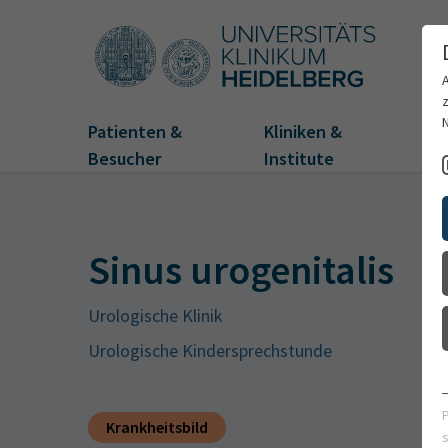
Patienten &
Kliniken &
Fo
Besucher
Institute
Sinus urogenitalis
Urologische Klinik
Urologische Kindersprechstunde
Krankheitsbild