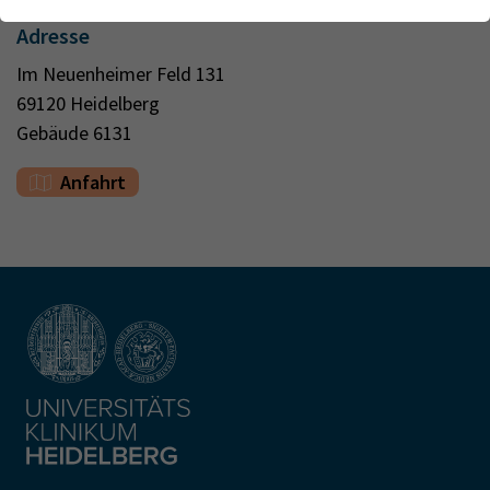
Webseite einwandfrei funktioniert.
Kontakt
Adresse
Name
Cookie-Informationen anzeigen
cookie_optin
Im Neuenheimer Feld 131
Anbieter
TYPO3
69120 Heidelberg
Analytics & Performance
Gebäude 6131
Wir nutzen Google Analytics als Analysetool, um Informationen
Laufzeit
1 Monat
über Besucher zu erfassen, darunter Angaben wie den
Anfahrt
verwendeten Browser, das Herkunftsland und die Verweildauer
Enthält die gewählten Tracking-Optin-
Zweck
auf unserer Website. Ihre IP-Adresse wird anonymisiert
Einstellungen
übertragen, und die Verbindung zu Google erfolgt verschlüsselt.