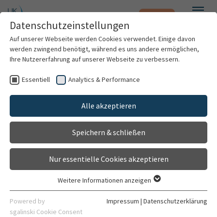
Notfall
Zum Hauptinhalt springen
Datenschutzeinstellungen
Menü
Auf unserer Webseite werden Cookies verwendet. Einige davon
werden zwingend benötigt, während es uns andere ermöglichen,
Gästehaus INF131
Ihre Nutzererfahrung auf unserer Webseite zu verbessern.
Einrichtung
Essentiell
Analytics & Performance
Patienten & Besucher
Gehört zu
Alle akzeptieren
Universitätsklinikum Heidelberg
Kliniken & Institute
Speichern & schließen
Allgemein
Forschung
Nur essentielle Cookies akzeptieren
Karriere
Weitere Informationen anzeigen
Essentiell
Organisation
Kontaktdaten
Essentielle Cookies werden für grundlegende Funktionen der
Powered by
Impressum
|
Datenschutzerklärung
Webseite benötigt. Dadurch ist gewährleistet, dass die
sgalinski Cookie Consent