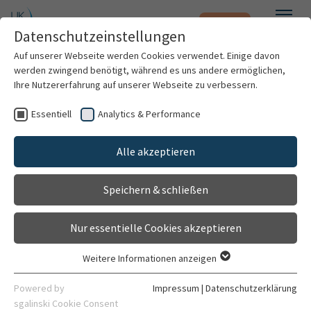
Notfall
Zum Hauptinhalt springen
Datenschutzeinstellungen
Menü
Auf unserer Webseite werden Cookies verwendet. Einige davon
werden zwingend benötigt, während es uns andere ermöglichen,
Spezialsprechstunde
Ihre Nutzererfahrung auf unserer Webseite zu verbessern.
Beinverlängerung
Essentiell
Analytics & Performance
Patienten & Besucher
Sprechstunde
Alle akzeptieren
Gehört zu
Kliniken & Institute
Sektion Kinderorthopädie, Neuroorthopädie und
Speichern & schließen
Forschung
Fußchirurgie
Nur essentielle Cookies akzeptieren
Karriere
Allgemein
Weitere Informationen anzeigen
Essentiell
Organisation
Essentielle Cookies werden für grundlegende Funktionen der
Powered by
Impressum
|
Datenschutzerklärung
Webseite benötigt. Dadurch ist gewährleistet, dass die
sgalinski Cookie Consent