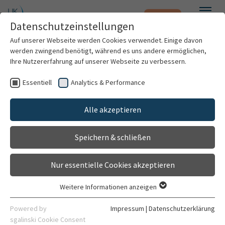
Notfall
Zum Hauptinhalt springen
Datenschutzeinstellungen
Menü
Auf unserer Webseite werden Cookies verwendet. Einige davon
werden zwingend benötigt, während es uns andere ermöglichen,
AG Extrakorporale Zirkulation
Ihre Nutzererfahrung auf unserer Webseite zu verbessern.
Forschungseinrichtung
Essentiell
Analytics & Performance
Patienten & Besucher
Gehört zu
Alle akzeptieren
Forschungslabor Herzchirurgie
Kliniken & Institute
Speichern & schließen
Allgemein
Kontaktformular
Forschung
Nur essentielle Cookies akzeptieren
Karriere
Weitere Informationen anzeigen
Essentiell
Organisation
Kontaktdaten
Essentielle Cookies werden für grundlegende Funktionen der
Powered by
Impressum
|
Datenschutzerklärung
Webseite benötigt. Dadurch ist gewährleistet, dass die
sgalinski Cookie Consent