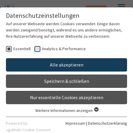
Notfall
Zum Hauptinhalt springen
Datenschutzeinstellungen
Menü
Auf unserer Webseite werden Cookies verwendet. Einige davon
werden zwingend benötigt, während es uns andere ermöglichen,
Dr. med. Nils Scheidt
Ihre Nutzererfahrung auf unserer Webseite zu verbessern.
Essentiell
Analytics & Performance
Patienten & Besucher
Alle akzeptieren
Kliniken & Institute
Speichern & schließen
Forschung
Nur essentielle Cookies akzeptieren
Karriere
Weitere Informationen anzeigen
Essentiell
Assistenzarzt
Organisation
Essentielle Cookies werden für grundlegende Funktionen der
Powered by
Impressum
|
Datenschutzerklärung
Klinik für Kardiologie, Angiologie, Pneumologie
Webseite benötigt. Dadurch ist gewährleistet, dass die
sgalinski Cookie Consent