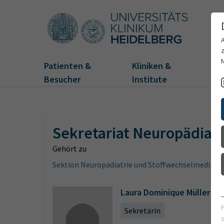
Patienten &
Kliniken &
Fo
Besucher
Institute
Sekretariat Neuropädiatr
Gehört zu
Sektion Neuropädiatrie und Stoffwechselmedizin
Laura Dominique Müller
Sekretärin