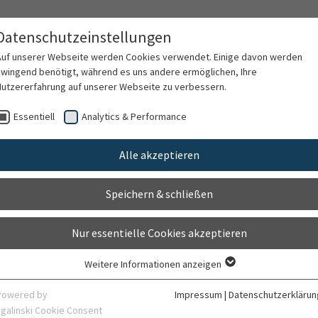
Datenschutzeinstellungen
Auf unserer Webseite werden Cookies verwendet. Einige davon werden
zwingend benötigt, während es uns andere ermöglichen, Ihre
Nutzererfahrung auf unserer Webseite zu verbessern.
rschung
Karriere
Organisation
Kontak
Essentiell
Analytics & Performance
Alle akzeptieren
ie
Speichern & schließen
Nur essentielle Cookies akzeptieren
Weitere Informationen anzeigen
Essentiell
Essentielle Cookies werden für grundlegende Funktionen der Webseite
Powered by
Impressum
|
Datenschutzerklärun
benötigt. Dadurch ist gewährleistet, dass die Webseite einwandfrei
sgalinski Cookie Consent