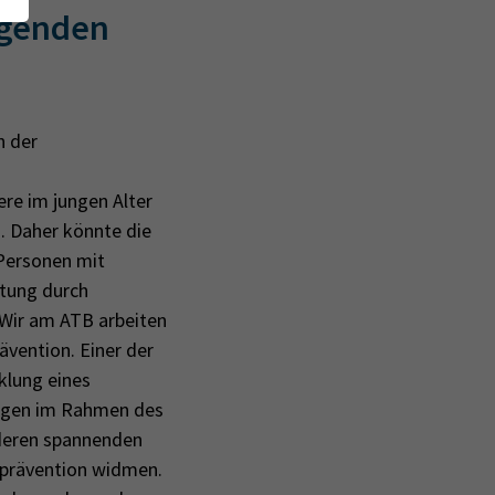
ugenden
n der
re im jungen Alter
. Daher könnte die
 Personen mit
stung durch
 Wir am ATB arbeiten
ävention. Einer der
klung eines
ungen im Rahmen des
deren spannenden
sprävention widmen.