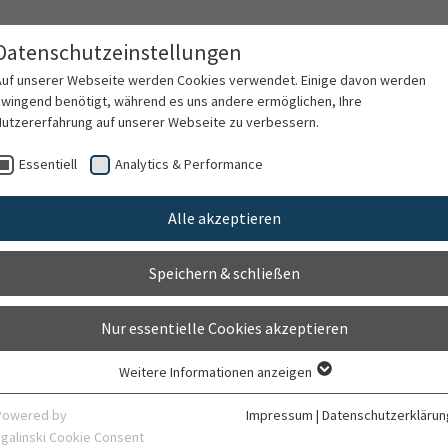
Datenschutzeinstellungen
Auf unserer Webseite werden Cookies verwendet. Einige davon werden
zwingend benötigt, während es uns andere ermöglichen, Ihre
Nutzererfahrung auf unserer Webseite zu verbessern.
rschung
Karriere
Organisation
Kontak
Essentiell
Analytics & Performance
Alle akzeptieren
-Forschung zu krebsvorbe
Speichern & schließen
Nur essentielle Cookies akzeptieren
29.01.2024
Allgemein
Weitere Informationen anzeigen
Essentiell
Essentielle Cookies werden für grundlegende Funktionen der Webseite
Powered by
Impressum
|
Datenschutzerklärun
benötigt. Dadurch ist gewährleistet, dass die Webseite einwandfrei
sgalinski Cookie Consent