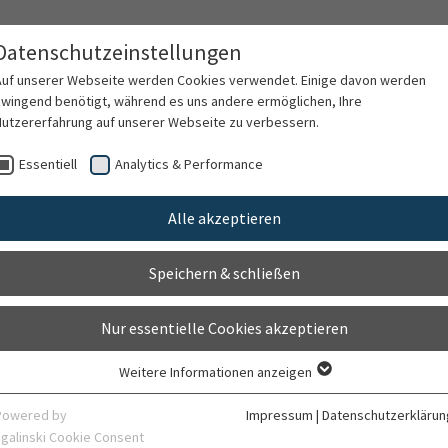
Datenschutzeinstellungen
Auf unserer Webseite werden Cookies verwendet. Einige davon werden
zwingend benötigt, während es uns andere ermöglichen, Ihre
Nutzererfahrung auf unserer Webseite zu verbessern.
rschung
Karriere
Organisation
Kontak
Essentiell
Analytics & Performance
Alle akzeptieren
ndliche und Autoimmuner
Speichern & schließen
Nur essentielle Cookies akzeptieren
Weitere Informationen anzeigen
Essentiell
Essentielle Cookies werden für grundlegende Funktionen der Webseite
Powered by
Impressum
|
Datenschutzerklärun
benötigt. Dadurch ist gewährleistet, dass die Webseite einwandfrei
sgalinski Cookie Consent