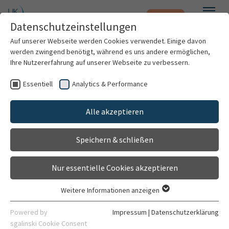
Notfall
Zum Hauptinhalt springen
Datenschutzeinstellungen
Menü
Auf unserer Webseite werden Cookies verwendet. Einige davon
werden zwingend benötigt, während es uns andere ermöglichen,
Klinik für Gynäkologische
Ihre Nutzererfahrung auf unserer Webseite zu verbessern.
Endokrinologie und
Essentiell
Analytics & Performance
Patienten & Besucher
Fertilitätsstörungen
Alle akzeptieren
Einrichtung
Kliniken & Institute
Gehört zu
Speichern & schließen
Forschung
Frauenklinik (Zentrum)
Nur essentielle Cookies akzeptieren
Karriere
Allgemein
Ambulanzen
Sprechstunden
Weitere Informationen anzeigen
Essentiell
Organisation
Essentielle Cookies werden für grundlegende Funktionen der
Powered by
Impressum
|
Datenschutzerklärung
Webseite benötigt. Dadurch ist gewährleistet, dass die
sgalinski Cookie Consent